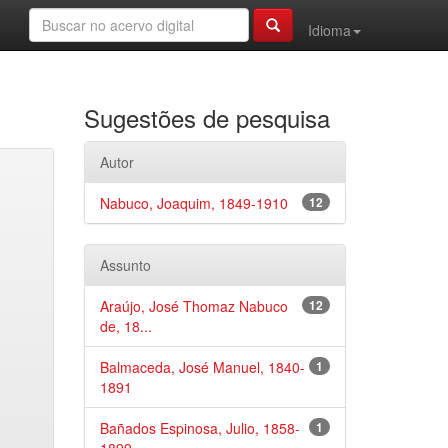
Idioma
Sugestões de pesquisa
Autor
Nabuco, Joaquim, 1849-1910
12
Assunto
Araújo, José Thomaz Nabuco
12
de, 18...
Balmaceda, José Manuel, 1840-
1
1891
Bañados Espinosa, Julio, 1858-
1