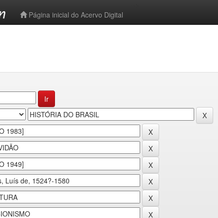
-->
Página inicial do Acervo Digital