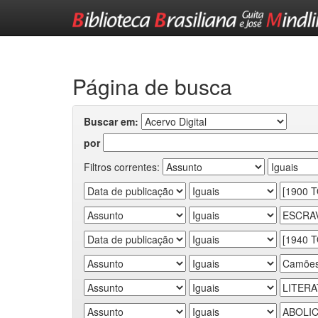
Skip
navigation
Página de busca
Buscar em:
por
Filtros correntes: