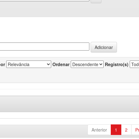
por
Ordenar
Registro(s)
Anterior
1
2
P