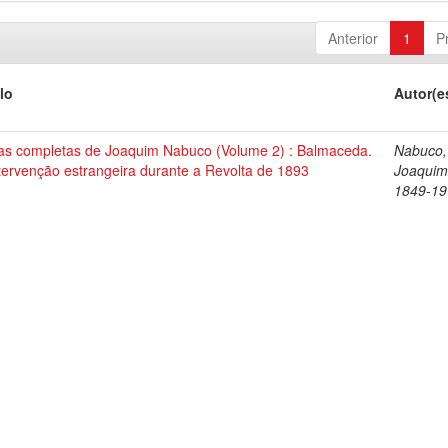
Anterior
1
P
lo
Autor(e
as completas de Joaquim Nabuco (Volume 2) : Balmaceda.
Nabuco,
tervenção estrangeira durante a Revolta de 1893
Joaquim
1849-19