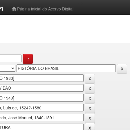
-->
Página inicial do Acervo Digital