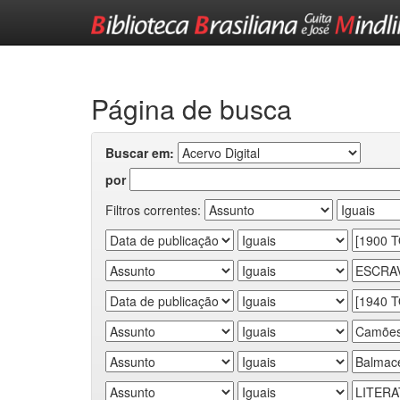
Skip
navigation
Página de busca
Buscar em:
por
Filtros correntes: