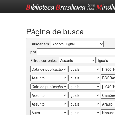
Skip
navigation
Página de busca
Buscar em:
por
Filtros correntes: