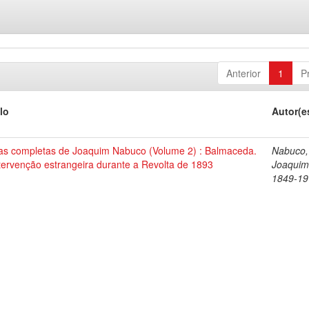
Anterior
1
P
lo
Autor(e
as completas de Joaquim Nabuco (Volume 2) : Balmaceda.
Nabuco,
tervenção estrangeira durante a Revolta de 1893
Joaquim
1849-19