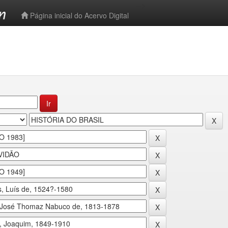
-->
Página inicial do Acervo Digital