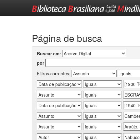
Skip
navigation
Página de busca
Buscar em:
por
Filtros correntes: