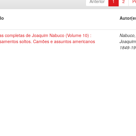
Anterior
1
2
P
lo
Autor(e
as completas de Joaquim Nabuco (Volume 10) :
Nabuco,
samentos soltos. Camões e assuntos americanos
Joaquim
1849-19