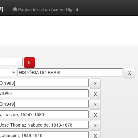
-->
Página inicial do Acervo Digital