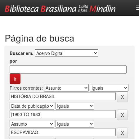
Skip
navigation
Página de busca
Buscar em:
por
Filtros correntes: