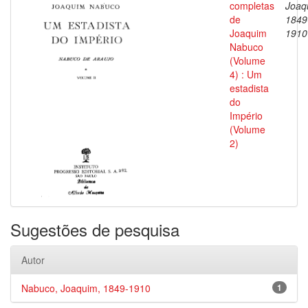
completas
Joaq
de
1849
Joaquim
1910
Nabuco
(Volume
4) : Um
estadista
do
Império
(Volume
2)
Sugestões de pesquisa
Autor
Nabuco, Joaquim, 1849-1910
1