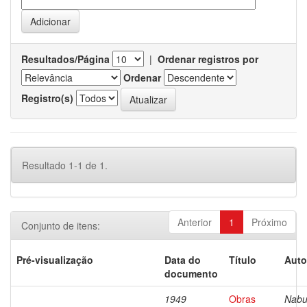
Resultados/Página
|
Ordenar registros por
Ordenar
Registro(s)
Resultado 1-1 de 1.
Anterior
1
Próximo
Conjunto de itens:
Pré-visualização
Data do
Título
Auto
documento
1949
Obras
Nabu