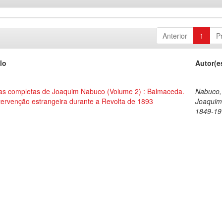
Anterior
1
P
lo
Autor(e
as completas de Joaquim Nabuco (Volume 2) : Balmaceda.
Nabuco,
tervenção estrangeira durante a Revolta de 1893
Joaquim
1849-19