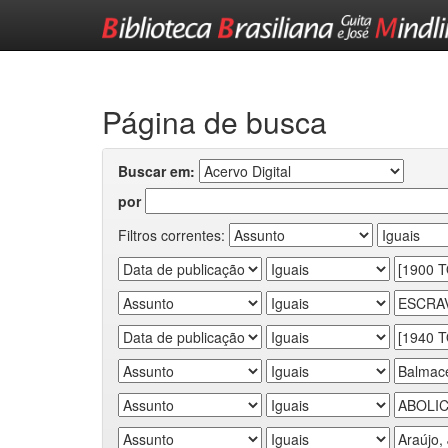
Skip
navigation
Página de busca
Buscar em:
por
Filtros correntes: