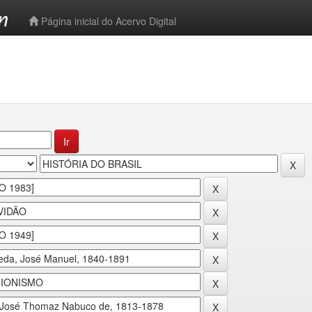
-->
Página inicial do Acervo Digital