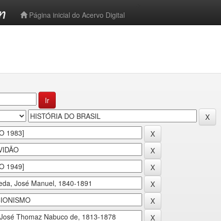
-->
Página inicial do Acervo Digital