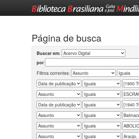
Skip
navigation
Página de busca
Buscar em:
por
Filtros correntes: