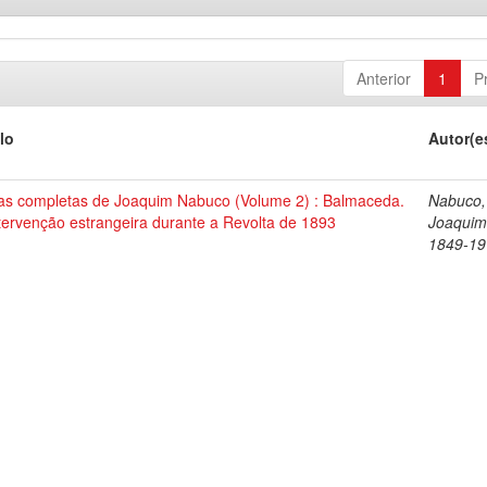
Anterior
1
P
lo
Autor(e
as completas de Joaquim Nabuco (Volume 2) : Balmaceda.
Nabuco,
tervenção estrangeira durante a Revolta de 1893
Joaquim
1849-19