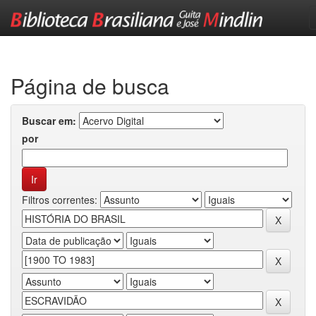
Skip
navigation
Página de busca
Buscar em:
por
Filtros correntes: