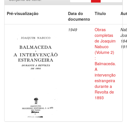
Pré-visualização
Data do
Título
Aut
documento
1949
Obras
Nab
completas
Joa
de Joaquim
184
Nabuco
19
(Volume 2)
:
Balmaceda.
A
intervenção
estrangeira
durante a
Revolta de
1893