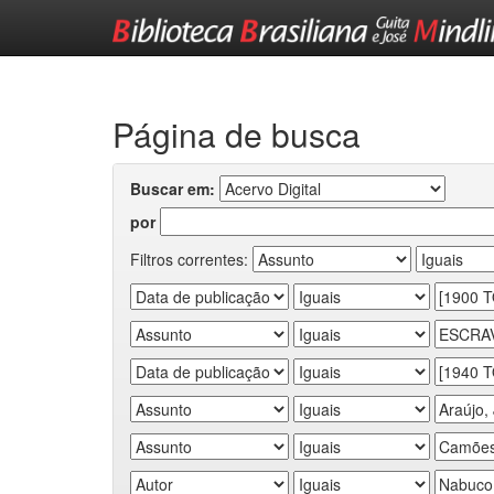
Skip
navigation
Página de busca
Buscar em:
por
Filtros correntes: