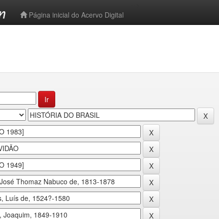
-->
Página inicial do Acervo Digital