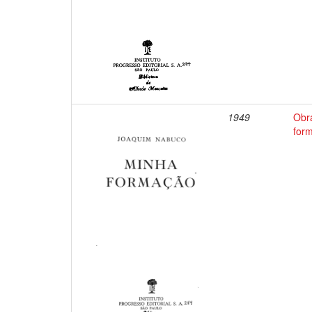
1949
Obr
for