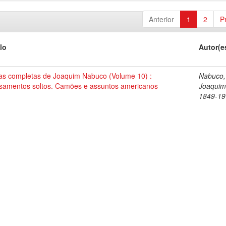
Anterior
1
2
P
lo
Autor(e
as completas de Joaquim Nabuco (Volume 10) :
Nabuco,
samentos soltos. Camões e assuntos americanos
Joaquim
1849-19