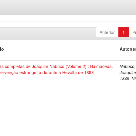
Anterior
1
P
lo
Autor(e
as completas de Joaquim Nabuco (Volume 2) : Balmaceda.
Nabuco,
tervenção estrangeira durante a Revolta de 1893
Joaquim
1849-19