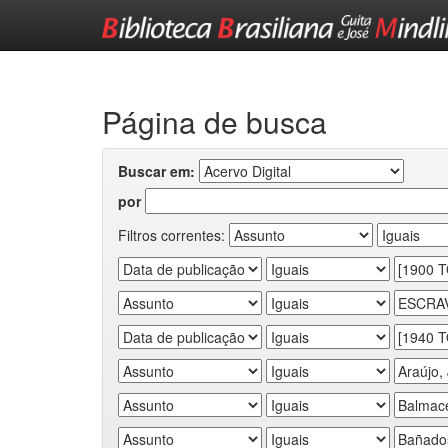
Skip
navigation
Página de busca
Buscar em:
por
Filtros correntes: