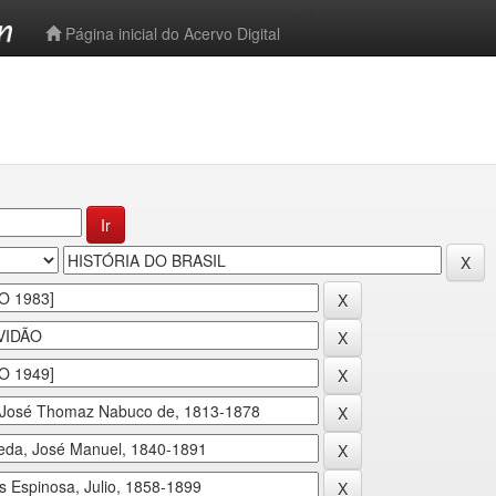
-->
Página inicial do Acervo Digital