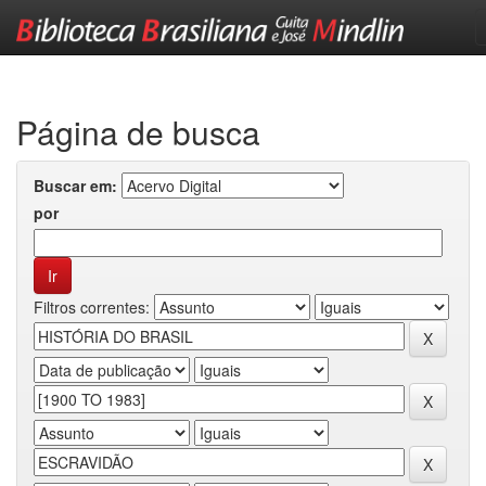
Skip
navigation
Página de busca
Buscar em:
por
Filtros correntes: