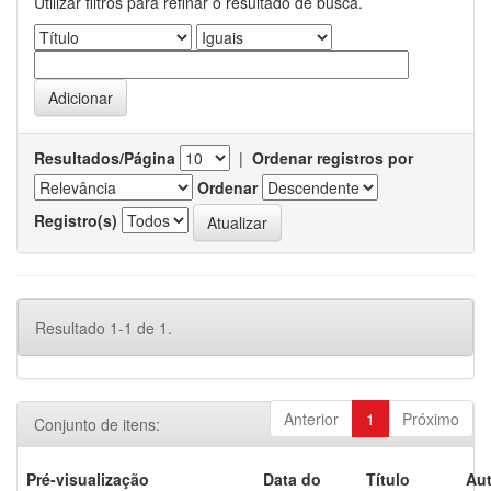
Utilizar filtros para refinar o resultado de busca.
Resultados/Página
|
Ordenar registros por
Ordenar
Registro(s)
Resultado 1-1 de 1.
Anterior
1
Próximo
Conjunto de itens:
Pré-visualização
Data do
Título
Aut