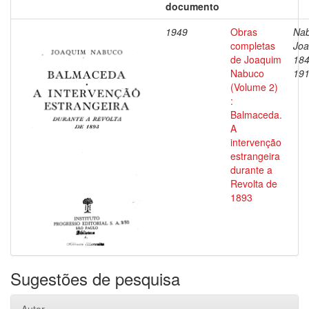
documento
1949
Obras
Nab
completas
Joa
de Joaquim
184
Nabuco
19
(Volume 2)
:
Balmaceda.
A
intervenção
estrangeira
durante a
Revolta de
1893
Sugestões de pesquisa