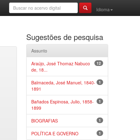
Idioma
Sugestões de pesquisa
Assunto
Araújo, José Thomaz Nabuco
12
de, 18...
Balmaceda, José Manuel, 1840-
1
1891
Bañados Espinosa, Julio, 1858-
1
1899
BIOGRAFIAS
1
POLÍTICA E GOVERNO
1