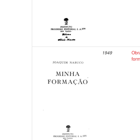
1949
Obr
for