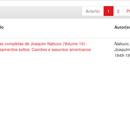
Anterior
1
2
P
lo
Autor(e
as completas de Joaquim Nabuco (Volume 10) :
Nabuco,
samentos soltos. Camões e assuntos americanos
Joaquim
1849-19