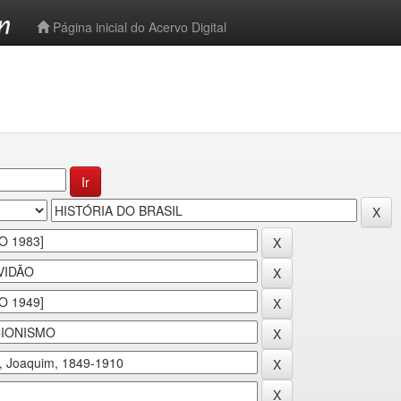
-->
Página inicial do Acervo Digital