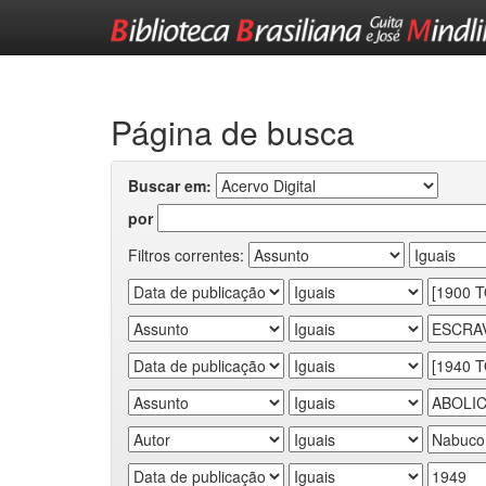
Skip
navigation
Página de busca
Buscar em:
por
Filtros correntes: