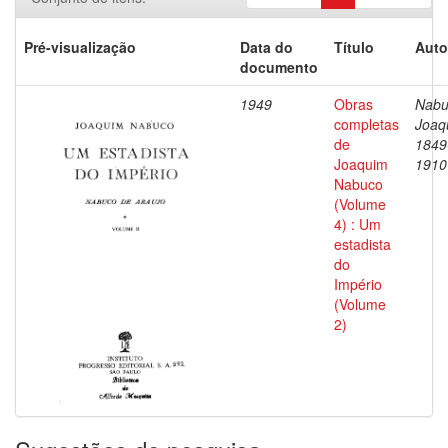
Pré-visualização
Data do
Título
Auto
documento
1949
Obras
Nabu
completas
Joaq
de
1849
Joaquim
1910
Nabuco
(Volume
4) : Um
estadista
do
Império
(Volume
2)