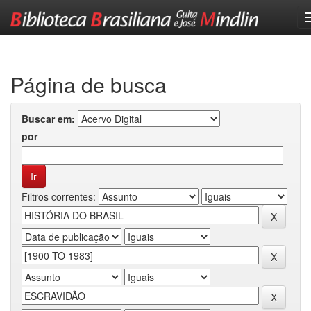
Skip
navigation
Página de busca
Buscar em:
por
Filtros correntes: