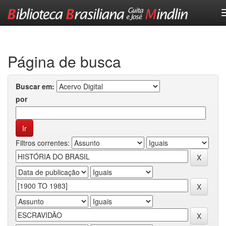
Skip
navigation
Página de busca
Buscar em:
por
Filtros correntes: