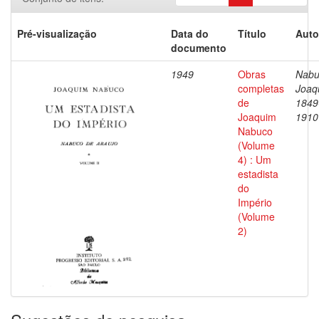
Pré-visualização
Data do
Título
Auto
documento
1949
Obras
Nabu
completas
Joaq
de
1849
Joaquim
1910
Nabuco
(Volume
4) : Um
estadista
do
Império
(Volume
2)