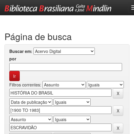
Skip
navigation
Página de busca
Buscar em:
por
Filtros correntes: