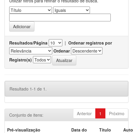
Utilizar filtros para refinar o resultado de busca.
Resultados/Página
|
Ordenar registros por
Ordenar
Registro(s)
Resultado 1-1 de 1.
Anterior
1
Próximo
Conjunto de itens:
Pré-visualização
Data do
Título
Auto