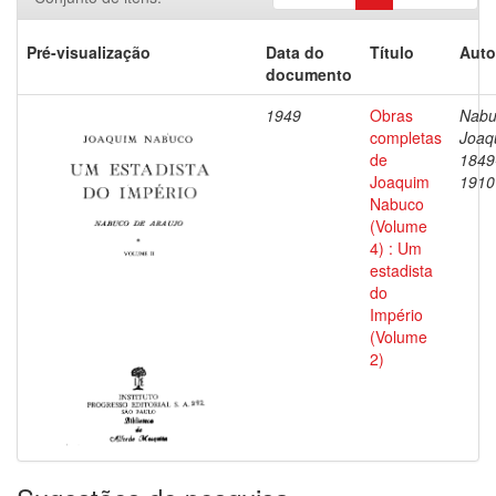
Pré-visualização
Data do
Título
Auto
documento
1949
Obras
Nabu
completas
Joaq
de
1849
Joaquim
1910
Nabuco
(Volume
4) : Um
estadista
do
Império
(Volume
2)