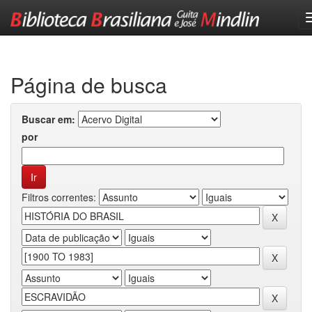
Skip
navigation
Página de busca
Buscar em:
por
Filtros correntes: