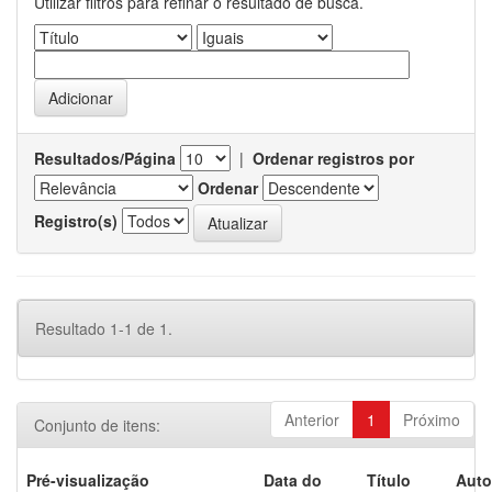
Utilizar filtros para refinar o resultado de busca.
Resultados/Página
|
Ordenar registros por
Ordenar
Registro(s)
Resultado 1-1 de 1.
Anterior
1
Próximo
Conjunto de itens:
Pré-visualização
Data do
Título
Auto