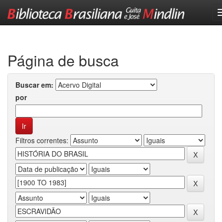
Skip
navigation
Página de busca
Buscar em:
por
Filtros correntes: