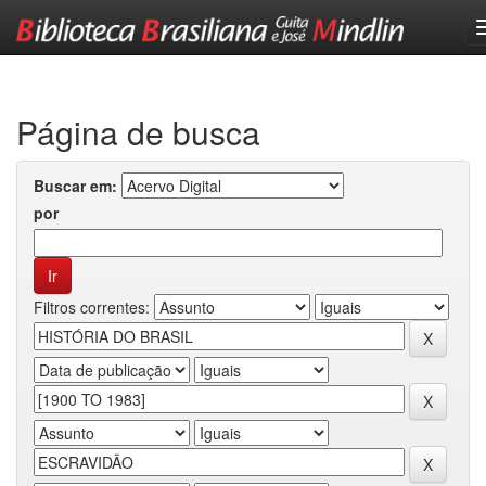
Skip
navigation
Página de busca
Buscar em:
por
Filtros correntes: