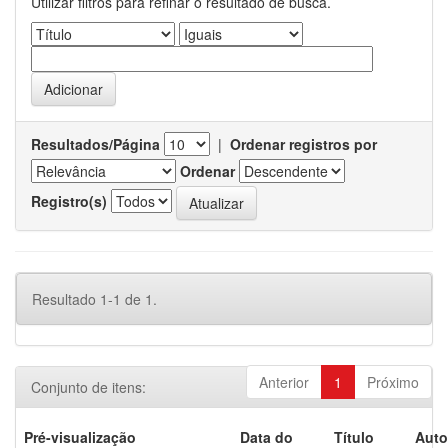
Utilizar filtros para refinar o resultado de busca.
Resultados/Página
|
Ordenar registros por
Ordenar
Registro(s)
Resultado 1-1 de 1.
Anterior
1
Próximo
Conjunto de itens:
Pré-visualização
Data do
Título
Auto