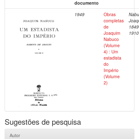
documento
1949
Obras
Nabu
completas
Joaq
de
1849
Joaquim
1910
Nabuco
(Volume
4) : Um
estadista
do
Império
(Volume
2)
Sugestões de pesquisa
Autor