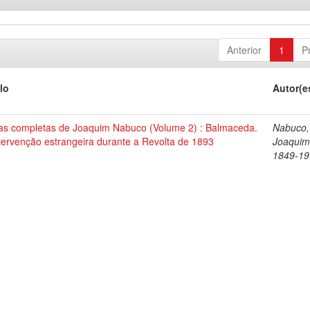
Anterior
1
P
lo
Autor(e
as completas de Joaquim Nabuco (Volume 2) : Balmaceda.
Nabuco,
tervenção estrangeira durante a Revolta de 1893
Joaquim
1849-19