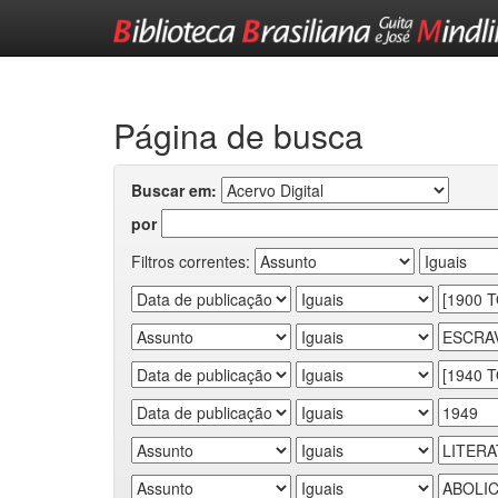
Skip
navigation
Página de busca
Buscar em:
por
Filtros correntes: