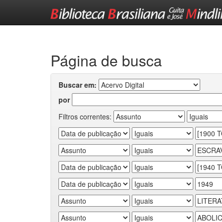
Skip
navigation
Página de busca
Buscar em:
por
Filtros correntes: