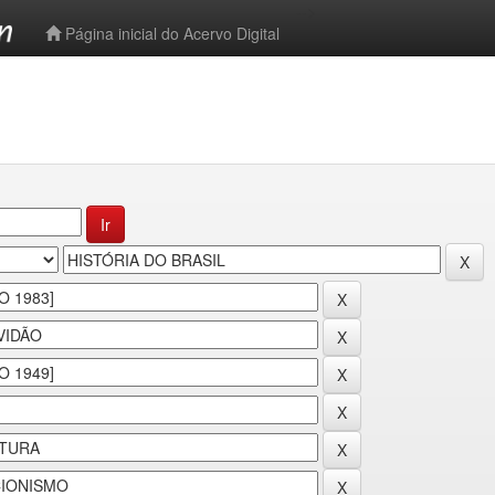
-->
Página inicial do Acervo Digital