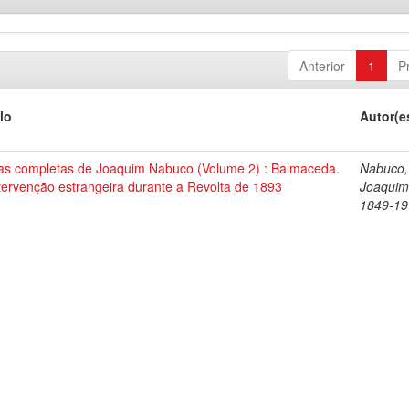
Anterior
1
P
lo
Autor(e
as completas de Joaquim Nabuco (Volume 2) : Balmaceda.
Nabuco,
tervenção estrangeira durante a Revolta de 1893
Joaquim
1849-19