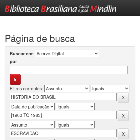
Skip
navigation
Página de busca
Buscar em:
por
Filtros correntes: