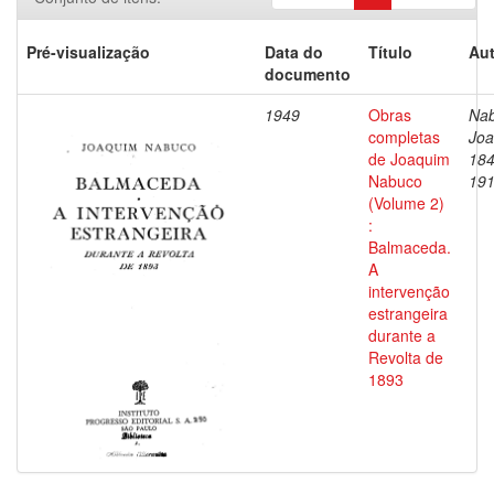
Pré-visualização
Data do
Título
Aut
documento
1949
Obras
Nab
completas
Joa
de Joaquim
184
Nabuco
19
(Volume 2)
:
Balmaceda.
A
intervenção
estrangeira
durante a
Revolta de
1893