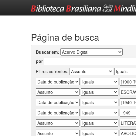
Skip
navigation
Página de busca
Buscar em:
por
Filtros correntes: