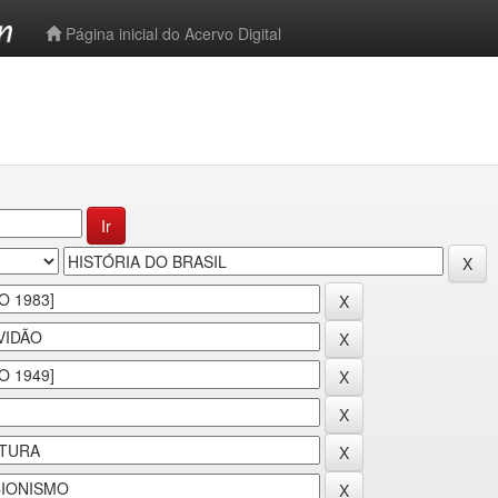
-->
Página inicial do Acervo Digital