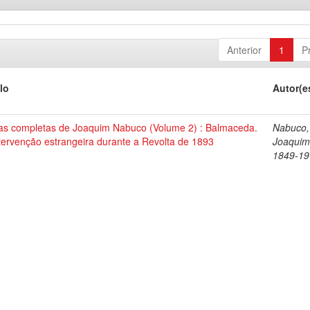
Anterior
1
P
lo
Autor(e
as completas de Joaquim Nabuco (Volume 2) : Balmaceda.
Nabuco,
tervenção estrangeira durante a Revolta de 1893
Joaquim
1849-19