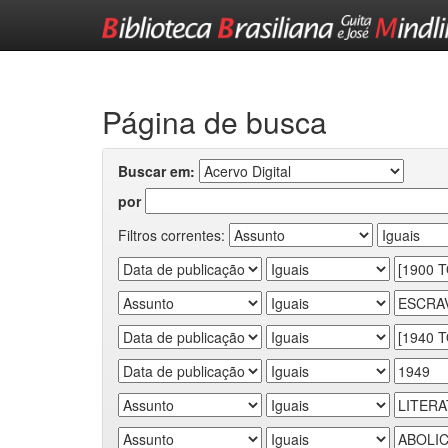
Skip
navigation
Página de busca
Buscar em:
por
Filtros correntes: