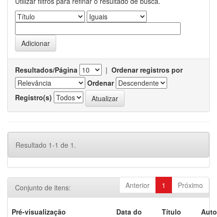
Utilizar filtros para refinar o resultado de busca.
Resultados/Página
|
Ordenar registros por
Ordenar
Registro(s)
Resultado 1-1 de 1.
Anterior
1
Próximo
Conjunto de itens:
Pré-visualização
Data do
Título
Auto