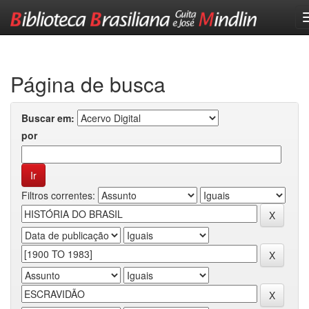
Skip
navigation
Página de busca
Buscar em:
por
Filtros correntes: