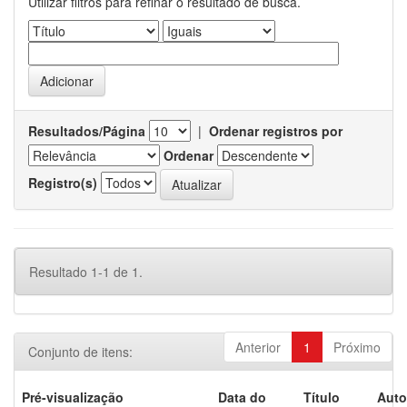
Utilizar filtros para refinar o resultado de busca.
Resultados/Página
|
Ordenar registros por
Ordenar
Registro(s)
Resultado 1-1 de 1.
Anterior
1
Próximo
Conjunto de itens:
Pré-visualização
Data do
Título
Auto