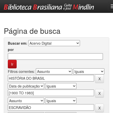
Skip
navigation
Página de busca
Buscar em:
por
Filtros correntes: