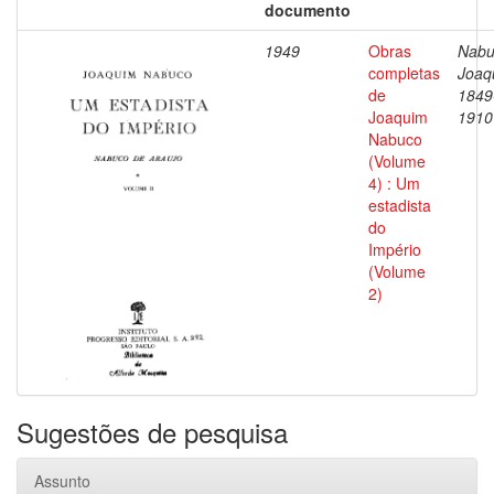
documento
1949
Obras
Nabu
completas
Joaq
de
1849
Joaquim
1910
Nabuco
(Volume
4) : Um
estadista
do
Império
(Volume
2)
Sugestões de pesquisa
Assunto