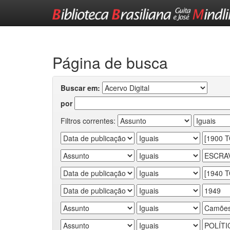
Skip
navigation
Página de busca
Buscar em:
por
Filtros correntes: