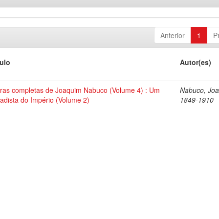
Anterior
1
P
tulo
Autor(es)
ras completas de Joaquim Nabuco (Volume 4) : Um
Nabuco, Joa
tadista do Império (Volume 2)
1849-1910