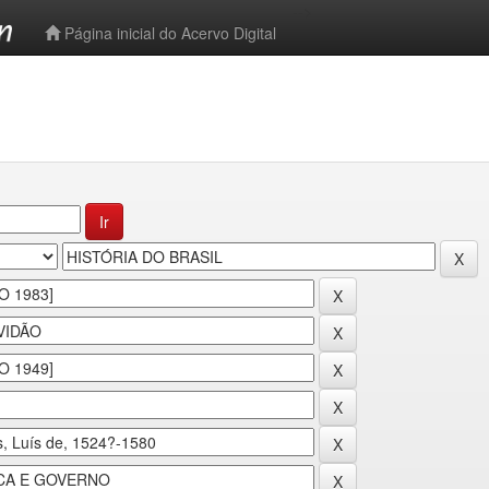
-->
Página inicial do Acervo Digital