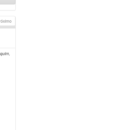
róximo
quim,