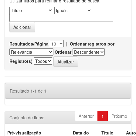
Utilizar filtros para refinar o resultado de busca.
Resultados/Página
|
Ordenar registros por
Ordenar
Registro(s)
Resultado 1-1 de 1.
Anterior
1
Próximo
Conjunto de itens:
Pré-visualização
Data do
Título
Auto