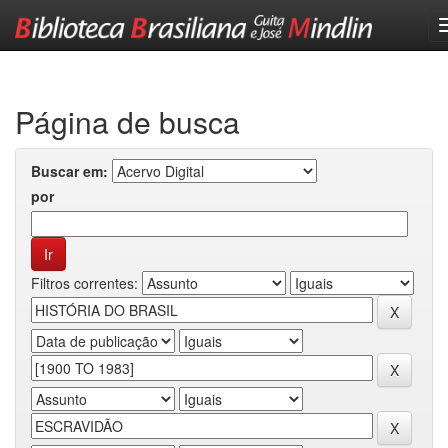
Skip
navigation
Página de busca
Buscar em:
por
Filtros correntes: