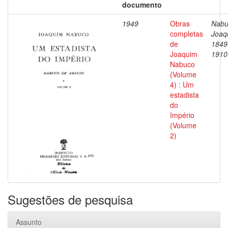
documento
1949
Obras
Nabu
completas
Joaq
de
1849
Joaquim
1910
Nabuco
(Volume
4) : Um
estadista
do
Império
(Volume
2)
Sugestões de pesquisa
Assunto