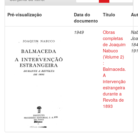
Pré-visualização
Data do
Título
Aut
documento
1949
Obras
Nab
completas
Joa
de Joaquim
184
Nabuco
19
(Volume 2)
:
Balmaceda.
A
intervenção
estrangeira
durante a
Revolta de
1893