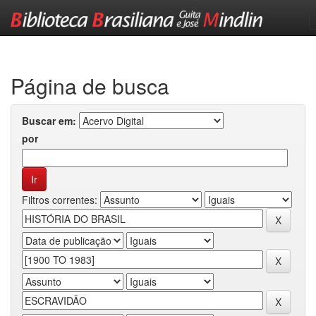
Skip
navigation
Página de busca
Buscar em:
por
Filtros correntes: