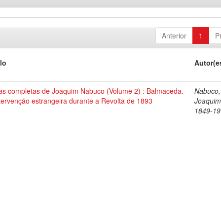
Anterior
1
P
lo
Autor(e
as completas de Joaquim Nabuco (Volume 2) : Balmaceda.
Nabuco,
tervenção estrangeira durante a Revolta de 1893
Joaquim
1849-19