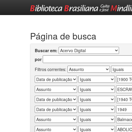
Skip
navigation
Página de busca
Buscar em:
por
Filtros correntes: