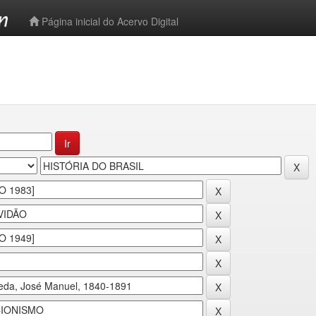
-->
Página inicial do Acervo Digital