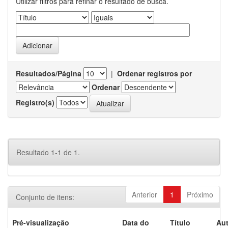
Utilizar filtros para refinar o resultado de busca.
Resultados/Página
|
Ordenar registros por
Ordenar
Registro(s)
Resultado 1-1 de 1.
Anterior
1
Próximo
Conjunto de itens:
Pré-visualização
Data do
Título
Aut