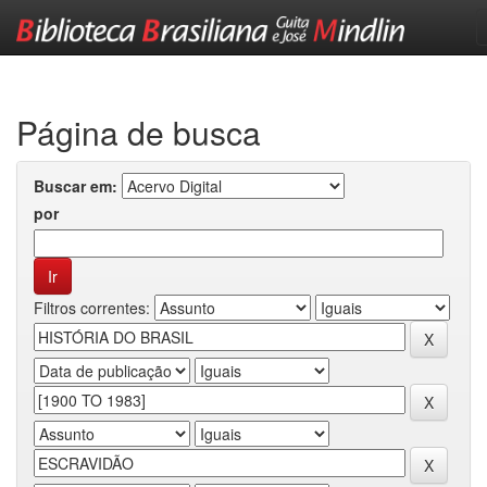
Skip
navigation
Página de busca
Buscar em:
por
Filtros correntes: