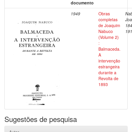
documento
1949
Obras
Nab
completas
Joa
de Joaquim
184
Nabuco
19
(Volume 2)
:
Balmaceda.
A
intervenção
estrangeira
durante a
Revolta de
1893
Sugestões de pesquisa