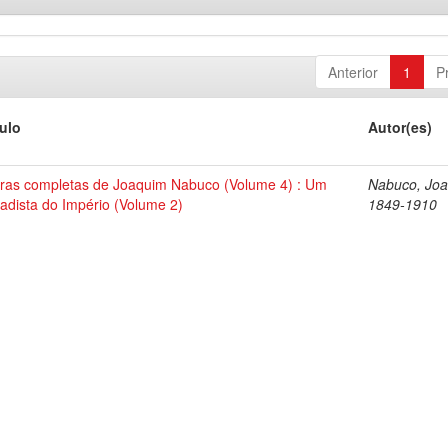
Anterior
1
P
tulo
Autor(es)
ras completas de Joaquim Nabuco (Volume 4) : Um
Nabuco, Joa
tadista do Império (Volume 2)
1849-1910