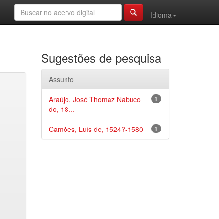
Idioma
Sugestões de pesquisa
Assunto
Araújo, José Thomaz Nabuco
1
de, 18...
Camões, Luís de, 1524?-1580
1