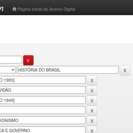
-->
Página inicial do Acervo Digital