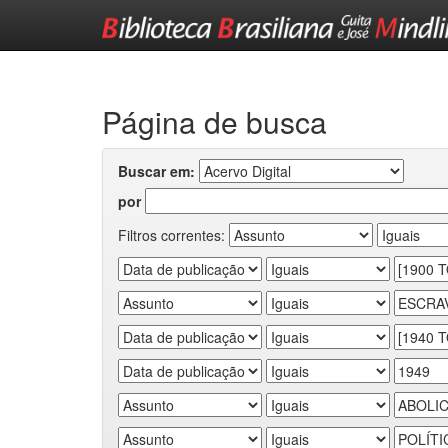
Skip
navigation
Página de busca
Buscar em:
por
Filtros correntes: