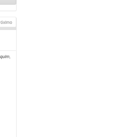
róximo
quim,