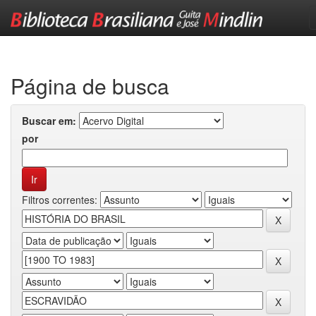
Skip
navigation
Página de busca
Buscar em:
por
Filtros correntes: