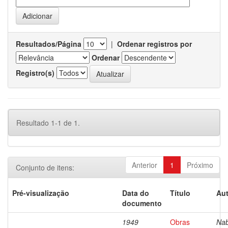
Resultados/Página
|
Ordenar registros por
Ordenar
Registro(s)
Resultado 1-1 de 1.
Anterior
1
Próximo
Conjunto de itens:
Pré-visualização
Data do
Título
Aut
documento
1949
Obras
Nab