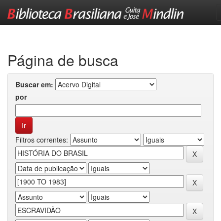
Skip
navigation
Página de busca
Buscar em:
por
Filtros correntes: