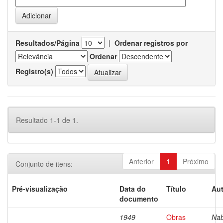
Resultados/Página
|
Ordenar registros por
Ordenar
Registro(s)
Resultado 1-1 de 1.
Anterior
1
Próximo
Conjunto de itens:
Pré-visualização
Data do
Título
Aut
documento
1949
Obras
Nab