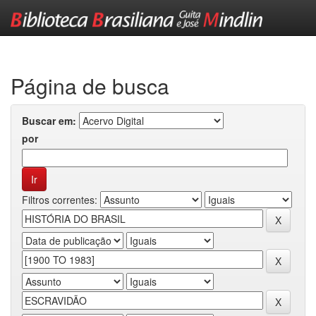
Skip
navigation
Página de busca
Buscar em:
por
Filtros correntes: