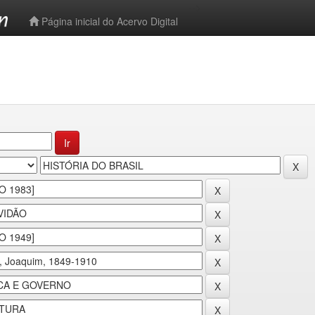
-->
Página inicial do Acervo Digital