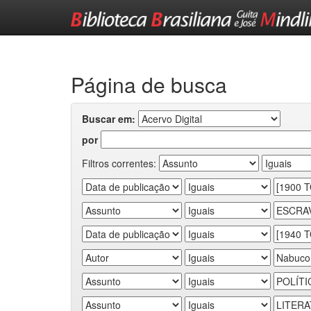
Skip
navigation
Página de busca
Buscar em:
por
Filtros correntes: