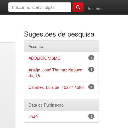
Idioma
Sugestões de pesquisa
Assunto
ABOLICIONISMO
1
Araújo, José Thomaz Nabuco
1
de, 18...
Camões, Luís de, 1524?-1580
1
Data de Publicação
1949
1