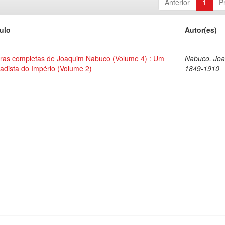
Anterior
1
P
tulo
Autor(es)
ras completas de Joaquim Nabuco (Volume 4) : Um
Nabuco, Joa
tadista do Império (Volume 2)
1849-1910