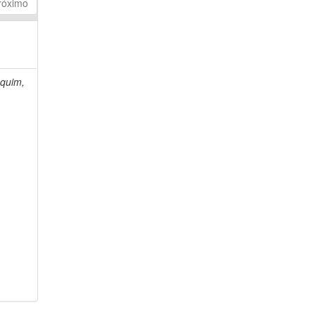
róximo
quim,