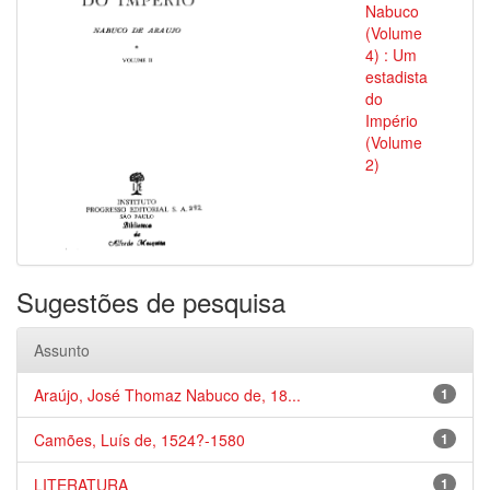
Nabuco
(Volume
4) : Um
estadista
do
Império
(Volume
2)
Sugestões de pesquisa
Assunto
Araújo, José Thomaz Nabuco de, 18...
1
Camões, Luís de, 1524?-1580
1
LITERATURA
1