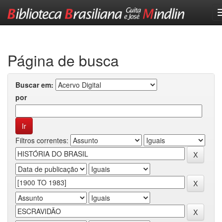
Skip
navigation
Página de busca
Buscar em:
por
Filtros correntes: