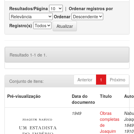
Resultados/Página
|
Ordenar registros por
Ordenar
Registro(s)
Resultado 1-1 de 1.
Anterior
1
Próximo
Conjunto de itens:
Pré-visualização
Data do
Título
Auto
documento
1949
Obras
Nabu
completas
Joaq
de
1849
Joaquim
1910