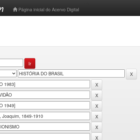
-->
Página inicial do Acervo Digital