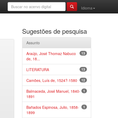
Idioma
Sugestões de pesquisa
Assunto
Araújo, José Thomaz Nabuco
13
de, 18...
LITERATURA
13
Camões, Luís de, 1524?-1580
12
Balmaceda, José Manuel, 1840-
1
1891
Bañados Espinosa, Julio, 1858-
1
1899