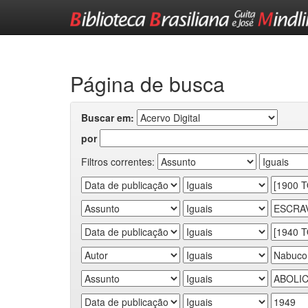
Skip
navigation
Página de busca
Buscar em:
por
Filtros correntes: