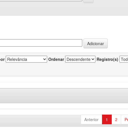
por
Ordenar
Registro(s)
Anterior
1
2
P