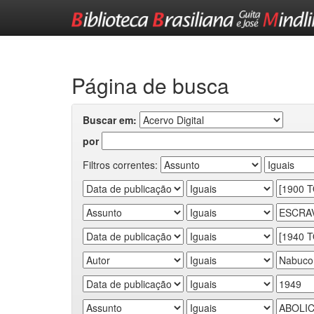
Skip
navigation
Página de busca
Buscar em:
por
Filtros correntes: