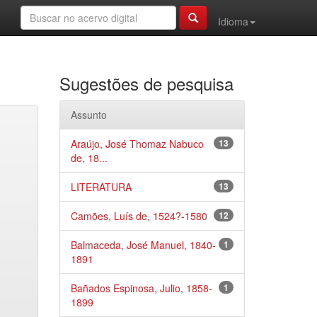
Idioma
Sugestões de pesquisa
Assunto
Araújo, José Thomaz Nabuco
13
de, 18...
LITERATURA
13
Camões, Luís de, 1524?-1580
12
Balmaceda, José Manuel, 1840-
1
1891
Bañados Espinosa, Julio, 1858-
1
1899