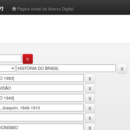
-->
Página inicial do Acervo Digital