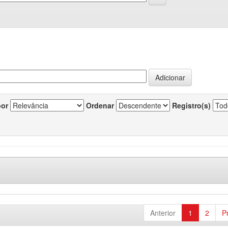
por
Ordenar
Registro(s)
Anterior
1
2
P