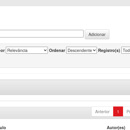
por
Ordenar
Registro(s)
Anterior
1
P
tulo
Autor(es)