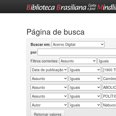
Skip
navigation
Página de busca
Buscar em:
por
Filtros correntes:
Retornar valores