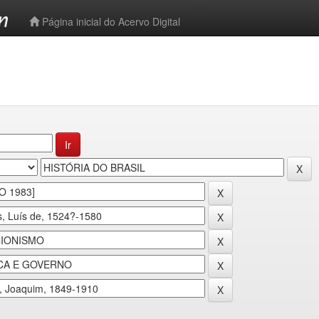
-->
Página inicial do Acervo Digital