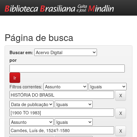
Skip
navigation
Página de busca
Buscar em:
por
Filtros correntes: