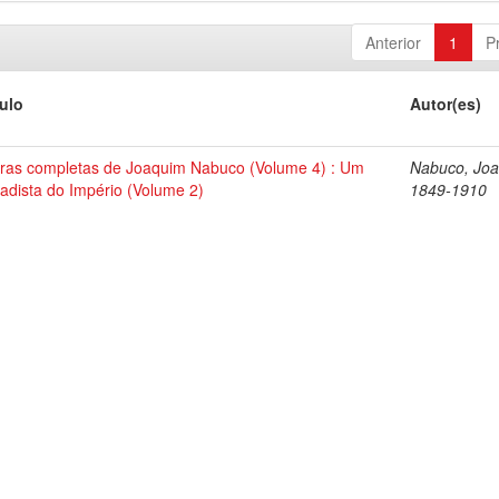
Anterior
1
P
tulo
Autor(es)
ras completas de Joaquim Nabuco (Volume 4) : Um
Nabuco, Joa
tadista do Império (Volume 2)
1849-1910