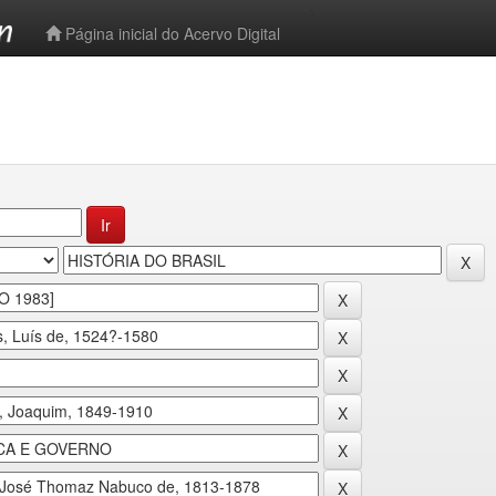
-->
Página inicial do Acervo Digital