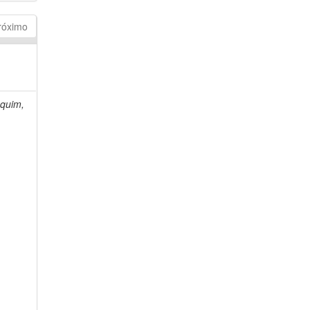
róximo
quim,