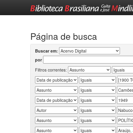
Skip
navigation
Página de busca
Buscar em:
por
Filtros correntes: