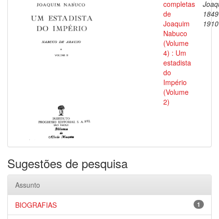
completas
Joaq
de
1849
Joaquim
1910
Nabuco
(Volume
4) : Um
estadista
do
Império
(Volume
2)
Sugestões de pesquisa
Assunto
BIOGRAFIAS
1