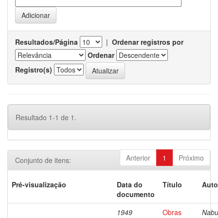
Resultados/Página
|
Ordenar registros por
Ordenar
Registro(s)
Resultado 1-1 de 1.
Anterior
1
Próximo
Conjunto de itens:
Pré-visualização
Data do
Título
Auto
documento
1949
Obras
Nabu