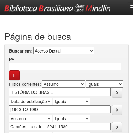
Skip
navigation
Página de busca
Buscar em:
por
Filtros correntes: