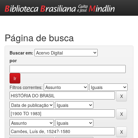
Skip
navigation
Página de busca
Buscar em:
por
Filtros correntes: