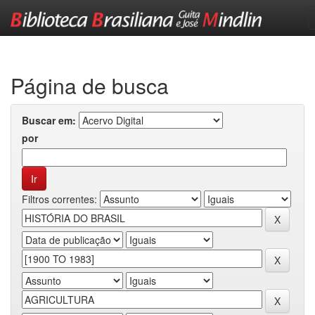
Skip
navigation
Página de busca
Buscar em:
por
Filtros correntes: