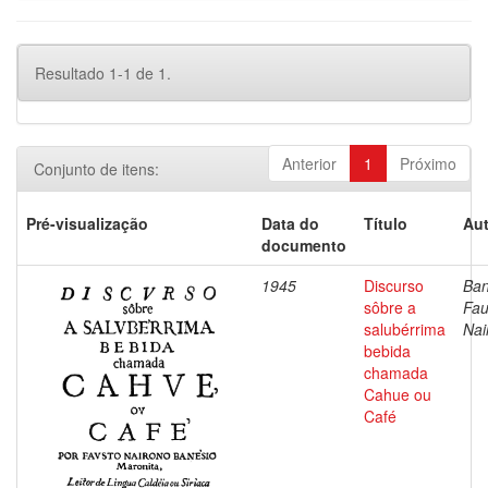
Resultado 1-1 de 1.
Anterior
1
Próximo
Conjunto de itens:
Pré-visualização
Data do
Título
Aut
documento
1945
Discurso
Ban
sôbre a
Fau
salubérrima
Nai
bebida
chamada
Cahue ou
Café