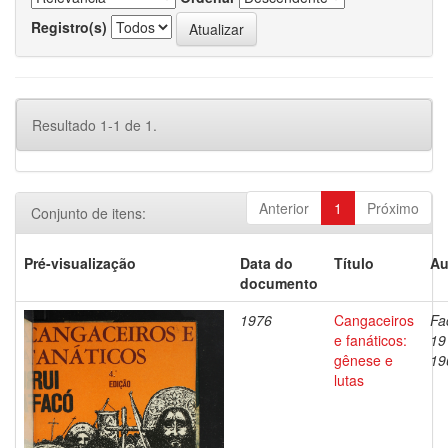
Registro(s)
Resultado 1-1 de 1.
Anterior
1
Próximo
Conjunto de itens:
Pré-visualização
Data do
Título
Au
documento
1976
Cangaceiros
Fa
e fanáticos:
19
gênese e
19
lutas