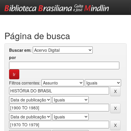
Skip
navigation
Página de busca
Buscar em:
por
Filtros correntes: