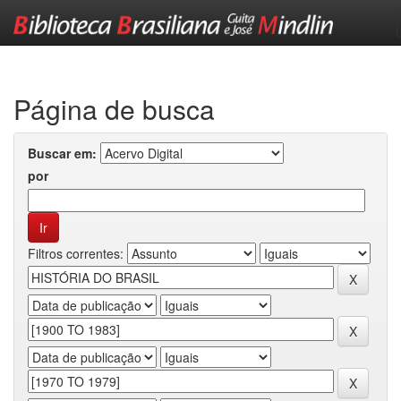
Skip
navigation
Página de busca
Buscar em:
por
Filtros correntes: