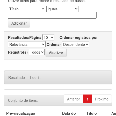
Utilizar filtros para refinar o resultado de busca.
Resultados/Página
|
Ordenar registros por
Ordenar
Registro(s)
Resultado 1-1 de 1.
Anterior
1
Próximo
Conjunto de itens:
Pré-visualização
Data do
Título
Au