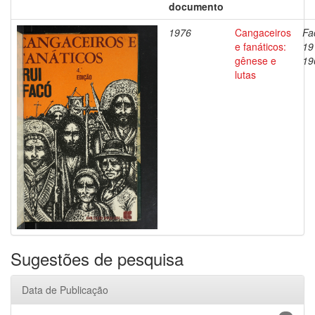
documento
1976
Cangaceiros
Fa
e fanáticos:
19
gênese e
19
lutas
Sugestões de pesquisa
Data de Publicação