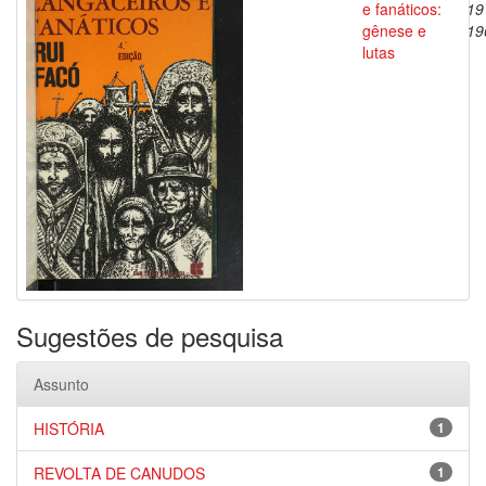
e fanáticos:
19
gênese e
19
lutas
Sugestões de pesquisa
Assunto
HISTÓRIA
1
REVOLTA DE CANUDOS
1