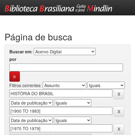
Skip
navigation
Página de busca
Buscar em:
por
Filtros correntes: