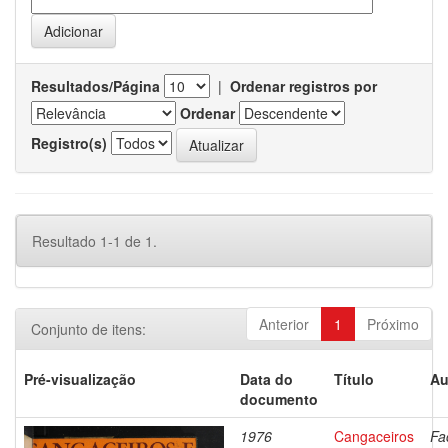
Resultados/Página
|
Ordenar registros por
Ordenar
Registro(s)
Resultado 1-1 de 1.
Anterior
1
Próximo
Conjunto de itens:
Pré-visualização
Data do
Título
Au
documento
1976
Cangaceiros
Fa