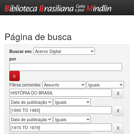
Skip
navigation
Página de busca
Buscar em:
por
Filtros correntes: