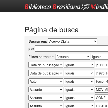
Skip
navigation
Página de busca
Buscar em:
por
Filtros correntes: