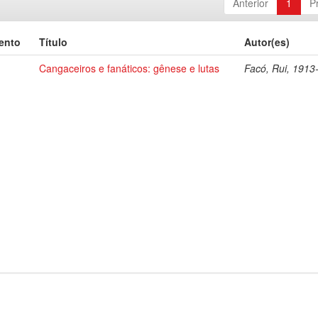
Anterior
1
P
ento
Título
Autor(es)
Cangaceiros e fanáticos: gênese e lutas
Facó, Rui, 1913