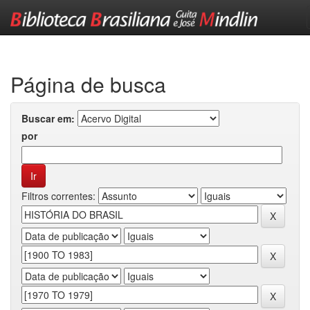
Skip
navigation
Página de busca
Buscar em:
por
Filtros correntes: