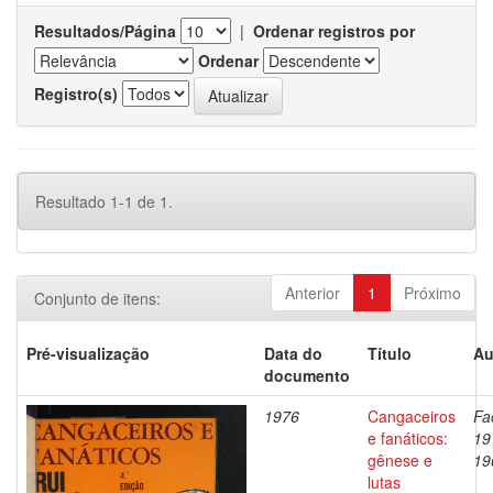
Resultados/Página
|
Ordenar registros por
Ordenar
Registro(s)
Resultado 1-1 de 1.
Anterior
1
Próximo
Conjunto de itens:
Pré-visualização
Data do
Título
Au
documento
1976
Cangaceiros
Fa
e fanáticos:
19
gênese e
19
lutas